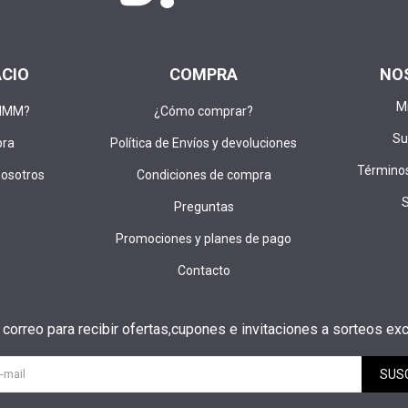
ACIO
COMPRA
NO
M
DIMM?
¿Cómo comprar?
Su
pra
Política de Envíos y devoluciones
Términos
nosotros
Condiciones de compra
Preguntas
Promociones y planes de pago
Contacto
u correo para recibir ofertas,cupones e invitaciones a sorteos exc
SUS