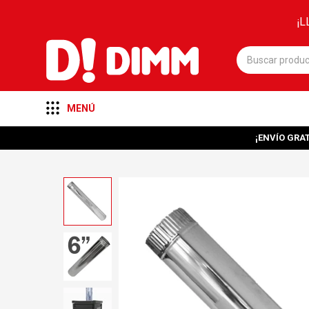
¡L
MENÚ
¡ENVÍO GRAT