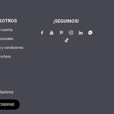
SOTROS
¡SEGUINOS!
i cuenta






cursales

 y condiciones
Sorteos
lusivos:
CRIBIRME