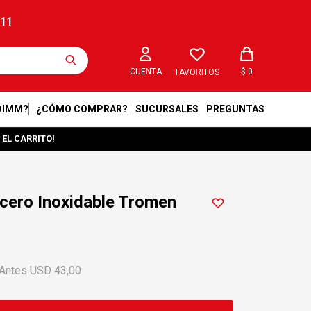
211
$
0
FAVORITOS
DIMM?
¿CÓMO COMPRAR?
SUCURSALES
PREGUNTAS
 EL CARRITO!
cero Inoxidable Tromen
USD
43,00