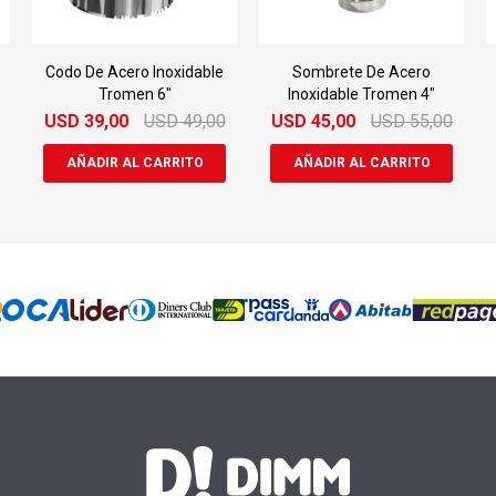
Codo De Acero Inoxidable
Sombrete De Acero
Tromen 6"
Inoxidable Tromen 4"
USD
39,00
USD
49,00
USD
45,00
USD
55,00