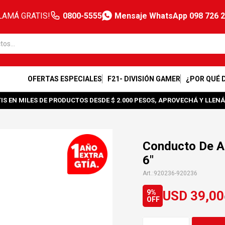
LAMÁ GRATIS!
0800-5555
Mensaje WhatsApp 098 726 
OFERTAS ESPECIALES
F21- DIVISIÓN GAMER
¿POR QUÉ 
IS EN MILES DE PRODUCTOS DESDE $ 2.000 PESOS, APROVECHÁ Y LLENÁ
Conducto De A
6"
920236-920236
USD
39,00
9