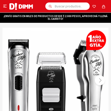

¡ENVÍO GRATIS EN MILES DE PRODUCTOS DESDE $ 2.000 PESOS, APROVECHÁ Y LLENÁ
EL CARRITO!