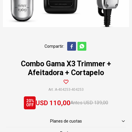


Combo Gama X3 Trimmer +
Afeitadora + Cortapelo
A-404253-404253
20
USD
110,00
USD
139,00
Planes de cuotas