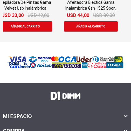
Afeitadora Electica Gama
Combo Afeitadora Gama
Inalambrica Gsh 1525 Sport
Sport Gsh987 + Clipper
Usb
Gt557 Sport
USD
44,00
USD
89,00
USD
69,00
USD
119,00
MI ESPACIO
COMPRA