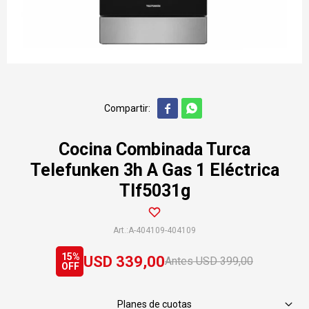


Cocina Combinada Turca
Telefunken 3h A Gas 1 Eléctrica
Tlf5031g
A-404109-404109
15
USD
339,00
USD
399,00
Planes de cuotas