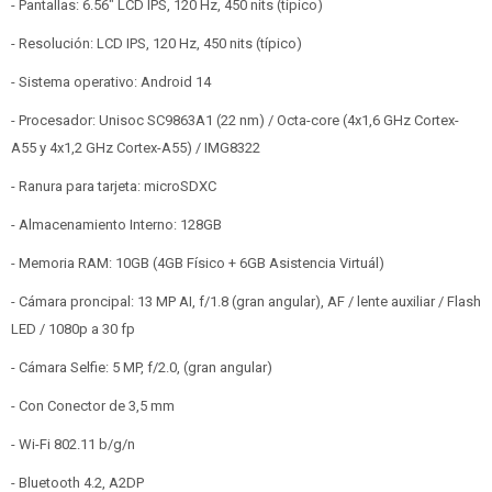
- Pantallas: 6.56" LCD IPS, 120 Hz, 450 nits (típico)
- Resolución: LCD IPS, 120 Hz, 450 nits (típico)
- Sistema operativo: Android 14
- Procesador: Unisoc SC9863A1 (22 nm) / Octa-core (4x1,6 GHz Cortex-
A55 y 4x1,2 GHz Cortex-A55) / IMG8322
- Ranura para tarjeta: microSDXC
- Almacenamiento Interno: 128GB
- Memoria RAM: 10GB (4GB Físico + 6GB Asistencia Virtuál)
- Cámara proncipal: 13 MP AI, f/1.8 (gran angular), AF / lente auxiliar / Flash
LED / 1080p a 30 fp
- Cámara Selfie: 5 MP, f/2.0, (gran angular)
- Con Conector de 3,5 mm
- Wi-Fi 802.11 b/g/n
- Bluetooth 4.2, A2DP