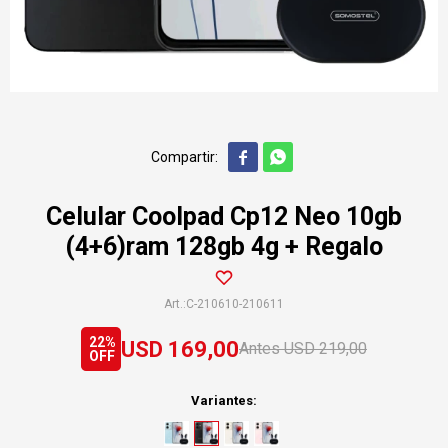


Celular Coolpad Cp12 Neo 10gb
(4+6)ram 128gb 4g + Regalo
C-210610-210611
22
USD
169,00
USD
219,00
Variantes: