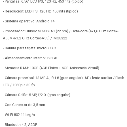
- Pantallas: 6.56" LCD IPS, 120 Hz, 450 nits (típico)
- Resolución: LCD IPS, 120 Hz, 450 nits (típico)
- Sistema operativo: Android 14
- Procesador: Unisoc SC9863A1 (22 nm) / Octa-core (4x1,6 GHz Cortex-
A55 y 4x1,2 GHz Cortex-A55) / IMG8322
- Ranura para tarjeta: microSDXC
- Almacenamiento Interno: 128GB
- Memoria RAM: 10GB (4GB Físico + 6GB Asistencia Virtuál)
- Cámara proncipal: 13 MP AI, f/1.8 (gran angular), AF / lente auxiliar / Flash
LED / 1080p a 30 fp
- Cámara Selfie: 5 MP, f/2.0, (gran angular)
- Con Conector de 3,5 mm
- Wi-Fi 802.11 b/g/n
- Bluetooth 4.2, A2DP