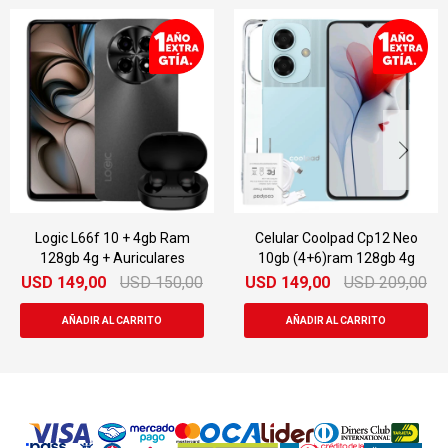
Logic L66f 10 + 4gb Ram
Celular Coolpad Cp12 Neo
128gb 4g + Auriculares
10gb (4+6)ram 128gb 4g
USD
149,00
USD
150,00
USD
149,00
USD
209,00