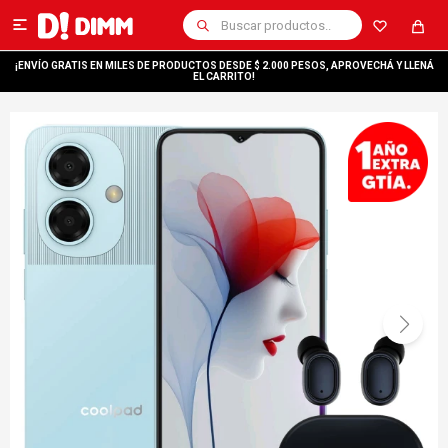

¡ENVÍO GRATIS EN MILES DE PRODUCTOS DESDE $ 2.000 PESOS, APROVECHÁ Y LLENÁ
EL CARRITO!