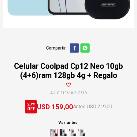


Celular Coolpad Cp12 Neo 10gb
(4+6)ram 128gb 4g + Regalo
C-210610-210610
27
USD
159,00
USD
219,00
Variantes: