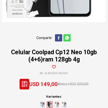


Celular Coolpad Cp12 Neo 10gb
(4+6)ram 128gb 4g
A-402500-402501
28
USD
149,00
USD
209,00
Variantes: