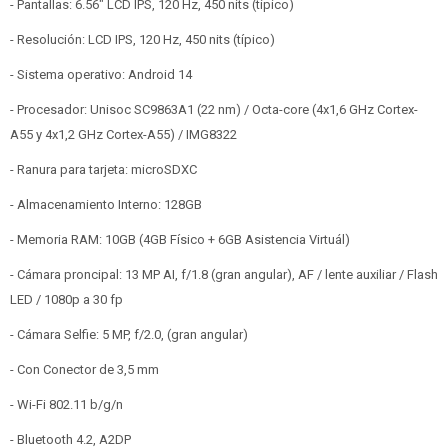
- Pantallas: 6.56" LCD IPS, 120 Hz, 450 nits (típico)
- Resolución: LCD IPS, 120 Hz, 450 nits (típico)
- Sistema operativo: Android 14
- Procesador: Unisoc SC9863A1 (22 nm) / Octa-core (4x1,6 GHz Cortex-
A55 y 4x1,2 GHz Cortex-A55) / IMG8322
- Ranura para tarjeta: microSDXC
- Almacenamiento Interno: 128GB
- Memoria RAM: 10GB (4GB Físico + 6GB Asistencia Virtuál)
- Cámara proncipal: 13 MP AI, f/1.8 (gran angular), AF / lente auxiliar / Flash
LED / 1080p a 30 fp
- Cámara Selfie: 5 MP, f/2.0, (gran angular)
- Con Conector de 3,5 mm
- Wi-Fi 802.11 b/g/n
- Bluetooth 4.2, A2DP