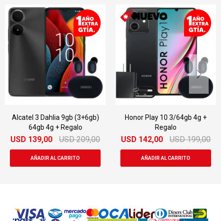
Alcatel 3 Dahlia 9gb (3+6gb)
Honor Play 10 3/64gb 4g +
64gb 4g + Regalo
Regalo
USD
139,00
USD
209,00
USD
142,00
USD
199,00