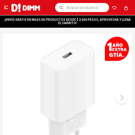

¡ENVÍO GRATIS EN MILES DE PRODUCTOS DESDE $ 2.000 PESOS, APROVECHÁ Y LLENÁ
EL CARRITO!