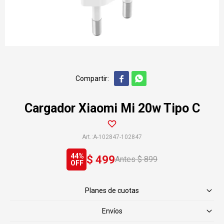


Cargador Xiaomi Mi 20w Tipo C
A-102847-102847
44
$
499
$
899
Planes de cuotas
Envíos