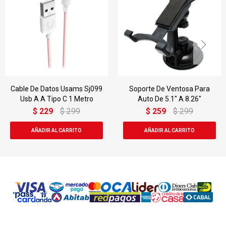
Cable De Datos Usams Sj099
Soporte De Ventosa Para
Usb A A Tipo C 1 Metro
Auto De 5.1" A 8.26"
$
229
$
299
$
259
$
299