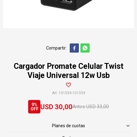


Cargador Promate Celular Twist
Viaje Universal 12w Usb
101559-101559
9
USD
30,00
USD
33,00
Planes de cuotas