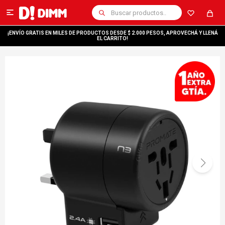

¡ENVÍO GRATIS EN MILES DE PRODUCTOS DESDE $ 2.000 PESOS, APROVECHÁ Y LLENÁ
EL CARRITO!