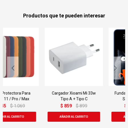
Productos que te pueden interesar
Cargador Xioami Mi 33w
Funda Para Galaxy S24 Fe
Tipo A + Tipo C
Silicone Case Ef-
ps721cbegww
$
859
$
899
$
889
$
999