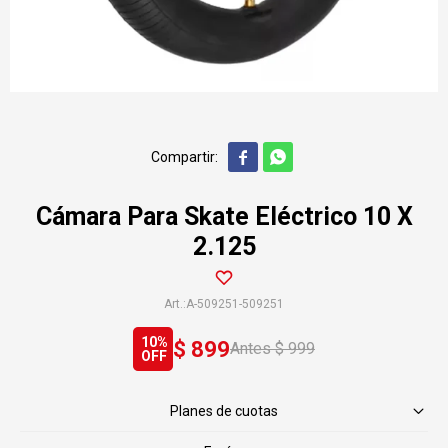


Cámara Para Skate Eléctrico 10 X
2.125
A-509251-509251
10
$
899
$
999
Planes de cuotas