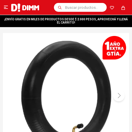

¡ENVÍO GRATIS EN MILES DE PRODUCTOS DESDE $ 2.000 PESOS, APROVECHÁ Y LLENÁ
EL CARRITO!