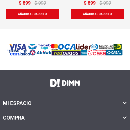
$
899
$
999
$
899
$
999
U
MI ESPACIO
COMPRA