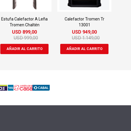
Estufa Calefactor A Leña
Calefactor Tromen Tr
Tromen Chaltén
13001
USD
899,00
USD
949,00
USD
999,00
USD
1.149,00