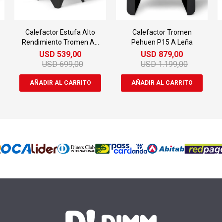
Calefactor Estufa Alto
Calefactor Tromen
Rendimiento Tromen A9
Pehuen P15 A Leña
Con Kit
USD
539,00
USD
879,00
USD
699,00
USD
1.199,00