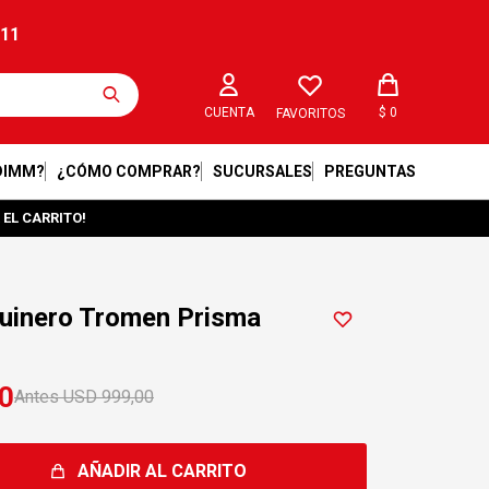
211
$
0
FAVORITOS
DIMM?
¿CÓMO COMPRAR?
SUCURSALES
PREGUNTAS
 EL CARRITO!
quinero Tromen Prisma
0
USD
999,00
AÑADIR AL CARRITO