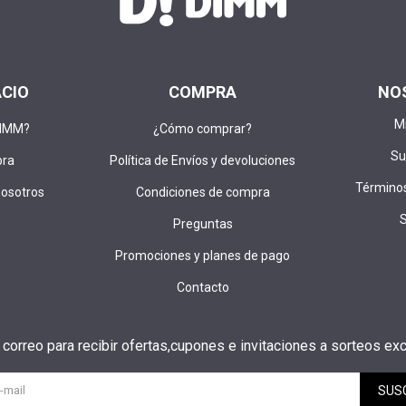
ACIO
COMPRA
NO
M
DIMM?
¿Cómo comprar?
Su
pra
Política de Envíos y devoluciones
Términos
nosotros
Condiciones de compra
Preguntas
Promociones y planes de pago
Contacto
u correo para recibir ofertas,cupones e invitaciones a sorteos exc
SUS