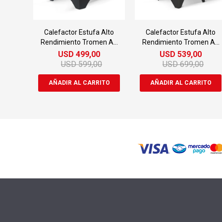
Calefactor Estufa Alto
Calefactor Estufa Alto
Rendimiento Tromen A7
Rendimiento Tromen A9
Con Kit
Con Kit
USD
499,00
USD
539,00
USD
599,00
USD
699,00