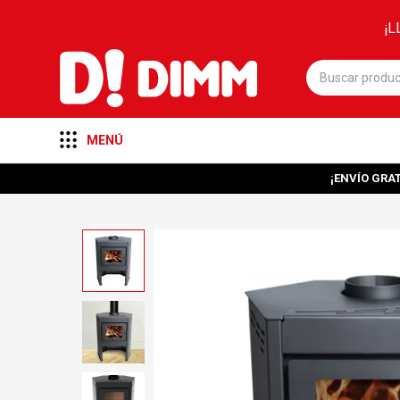
¡L
MENÚ
¡ENVÍO GRAT