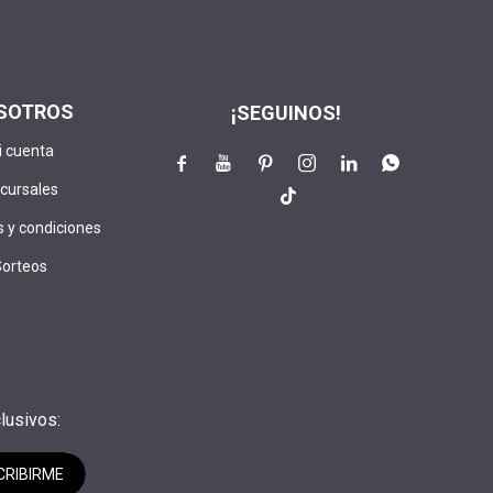
SOTROS
¡SEGUINOS!
i cuenta






cursales

 y condiciones
Sorteos
lusivos:
CRIBIRME