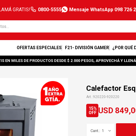
LAMÁ GRATIS!
0800-5555
Mensaje WhatsApp 098 726 
OFERTAS ESPECIALES
F21- DIVISIÓN GAMER
¿POR QUÉ 
IS EN MILES DE PRODUCTOS DESDE $ 2.000 PESOS, APROVECHÁ Y LLENÁ
Calefactor Es
920220-920220
USD
849,0
15
1