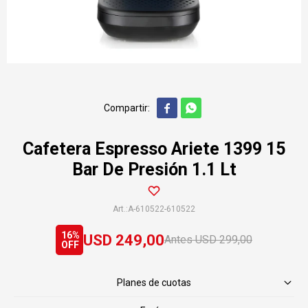


Cafetera Espresso Ariete 1399 15
Bar De Presión 1.1 Lt
A-610522-610522
16
USD
249,00
USD
299,00
Planes de cuotas