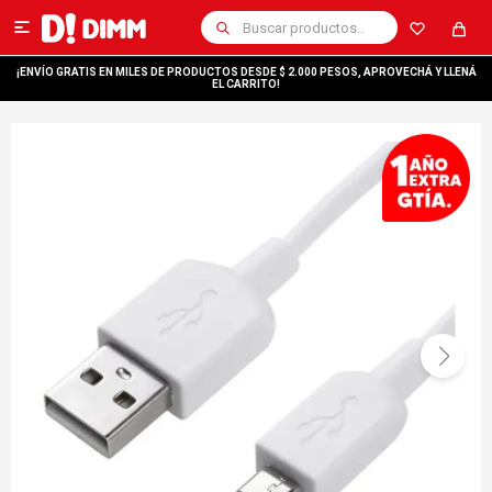

¡ENVÍO GRATIS EN MILES DE PRODUCTOS DESDE $ 2.000 PESOS, APROVECHÁ Y LLENÁ
EL CARRITO!