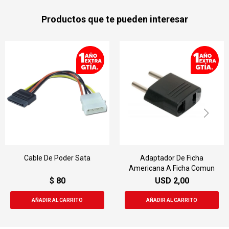
Productos que te pueden interesar
ta
Adaptador De Ficha
Adaptador Plug 0.35 
Americana A Ficha Comun
Auricular Y Micrófon
USD
2,00
$
99
$
149