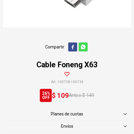


Cable Foneng X63
100738-100738
26
$
109
$
149
Planes de cuotas
Envíos