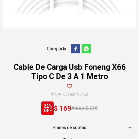


Cable De Carga Usb Foneng X66
Tipo C De 3 A 1 Metro
A-100762-100762
22
$
169
$
219
Planes de cuotas