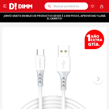

¡ENVÍO GRATIS EN MILES DE PRODUCTOS DESDE $ 2.000 PESOS, APROVECHÁ Y LLENÁ
EL CARRITO!