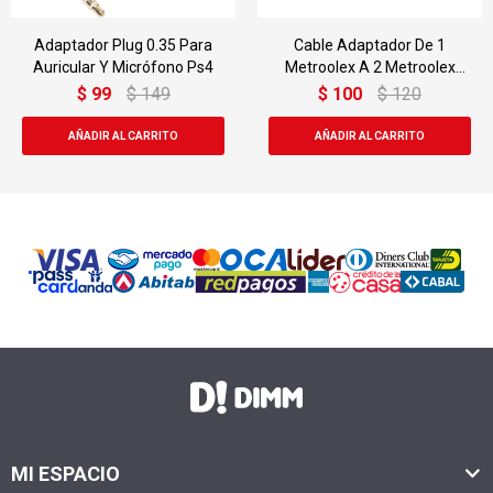
Adaptador Plug 0.35 Para
Cable Adaptador De 1
Auricular Y Micrófono Ps4
Metroolex A 2 Metroolex
Tipo Y
$
99
$
149
$
100
$
120
MI ESPACIO