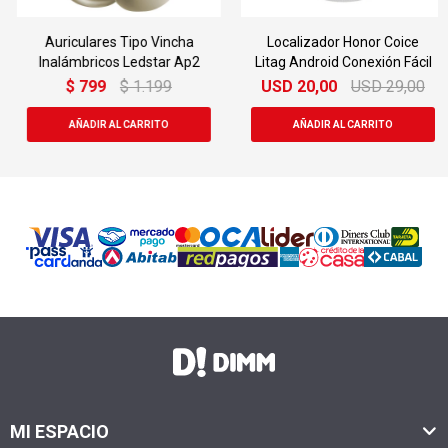
Auriculares Tipo Vincha
Localizador Honor Coice
Inalámbricos Ledstar Ap2
Litag Android Conexión Fácil
$
799
$
1.199
USD
20,00
USD
29,00
MI ESPACIO