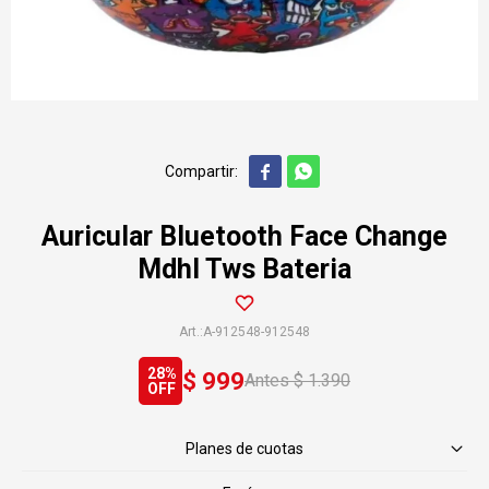


Auricular Bluetooth Face Change
Mdhl Tws Bateria
A-912548-912548
28
$
999
$
1.390
Planes de cuotas