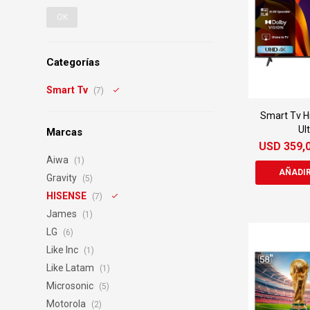
OK
Categorías
Smart Tv
(7)
Smart Tv H
Ul
Marcas
USD
359,
Aiwa
(1)
Gravity
(5)
HISENSE
(7)
James
(1)
LG
(6)
Like Inc
(1)
Like Latam
(1)
Microsonic
(5)
Motorola
(2)