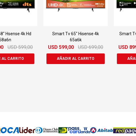
8" Hsense 4k Hd
Smart Tv 65" Hisense 4k
Smart T
58a6n
65a6k
00
USD
599,00
USD
599,00
USD
699,00
USD
89