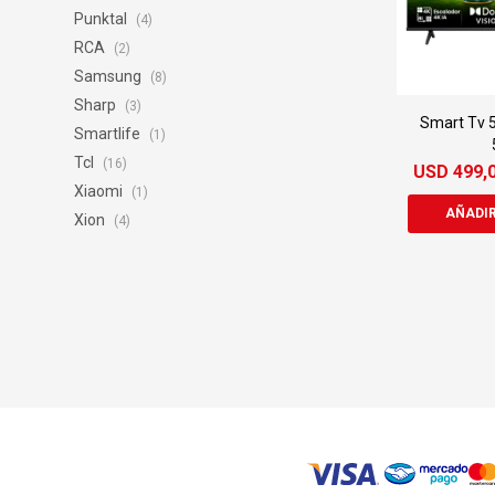
Punktal
(4)
RCA
(2)
Samsung
(8)
Sharp
(3)
Smart Tv 5
Smartlife
(1)
Tcl
(16)
USD
499,
Xiaomi
(1)
Xion
(4)