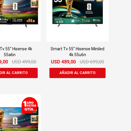
Tv 55" Hisense 4k
Smart Tv 55" Hisense Miniled
55a6n
4k 55u6n
9,00
USD
499,00
USD
489,00
USD
699,00