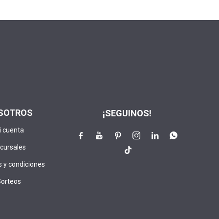
SOTROS
¡SEGUINOS!
i cuenta






cursales

 y condiciones
Sorteos