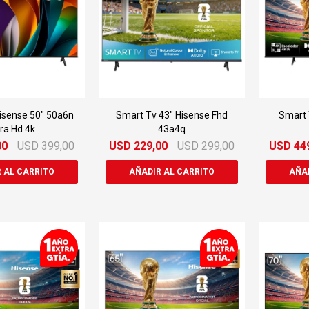
isense 50" 50a6n
Smart Tv 43" Hisense Fhd
Smart 
tra Hd 4k
43a4q
00
USD
399,00
USD
229,00
USD
299,00
USD
44