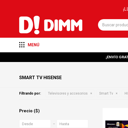
¡L
MENÚ
¡ENVÍO GRAT
SMART TV HISENSE
Filtrando por:
Televisores y accesorios
Smart Tv
H
Precio
($)