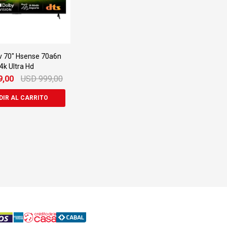
v 70" Hsense 70a6n
4k Ultra Hd
9,00
USD
999,00