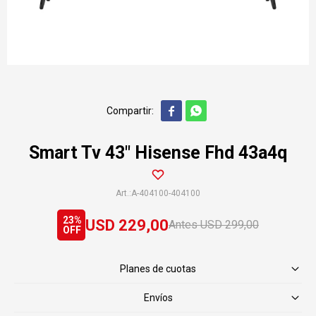


Smart Tv 43" Hisense Fhd 43a4q
A-404100-404100
23
USD
229,00
USD
299,00
Planes de cuotas
Envíos