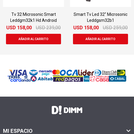
 Microsonic Smart
Smart Tv Led 32" Microsonic
Smart T
m32k1 Hd Android
Leddgsm32b1
8,00
USD
239,00
USD
158,00
USD
259,00
USD
16
MI ESPACIO