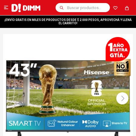

¡ENVÍO GRATIS EN MILES DE PRODUCTOS DESDE $ 2.000 PESOS, APROVECHÁ Y LLENÁ
EL CARRITO!