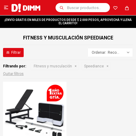

¡ENVÍO GRATIS EN MILES DE PRODUCTOS DESDE $ 2.000 PESOS, APROVECHÁ Y LLENÁ
EL CARRITO!
FITNESS Y MUSCULACIÓN SPEEDIANCE
Recomendados
Filtrando por:
Fitness y musculación
Speediance
Quitar filtros