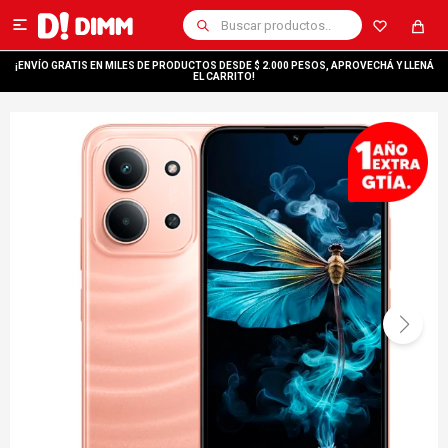

¡ENVÍO GRATIS EN MILES DE PRODUCTOS DESDE $ 2.000 PESOS, APROVECHÁ Y LLENÁ
EL CARRITO!