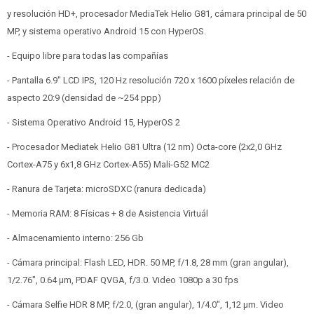
y resolución HD+, procesador MediaTek Helio G81, cámara principal de 50
MP, y sistema operativo Android 15 con HyperOS.
- Equipo libre para todas las compañías
- Pantalla 6.9" LCD IPS, 120 Hz resolución 720 x 1600 píxeles relación de
aspecto 20:9 (densidad de ~254 ppp)
- Sistema Operativo Android 15, HyperOS 2
- Procesador Mediatek Helio G81 Ultra (12 nm) Octa-core (2x2,0 GHz
Cortex-A75 y 6x1,8 GHz Cortex-A55) Mali-G52 MC2
- Ranura de Tarjeta: microSDXC (ranura dedicada)
- Memoria RAM: 8 Físicas + 8 de Asistencia Virtuál
- Almacenamiento interno: 256 Gb
- Cámara principal: Flash LED, HDR. 50 MP, f/1.8, 28 mm (gran angular),
1/2.76", 0.64 µm, PDAF QVGA, f/3.0. Video 1080p a 30 fps
- Cámara Selfie HDR 8 MP, f/2.0, (gran angular), 1/4.0", 1,12 µm. Video