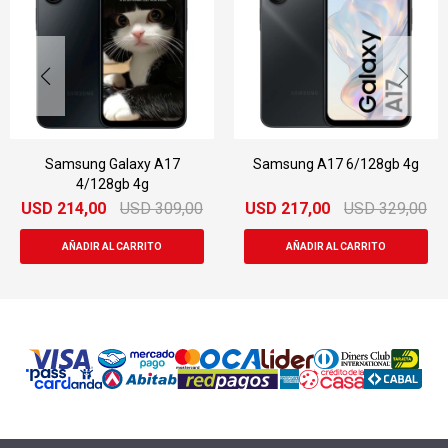
Samsung Galaxy A17
Samsung A17 6/128gb 4g
4/128gb 4g
USD
214,00
USD
309,00
USD
217,00
USD
329,00