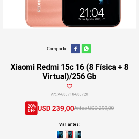


Xiaomi Redmi 15c 16 (8 Física + 8
Virtual)/256 Gb
A-600718-600720
20
USD
239,00
USD
299,00
Variantes: