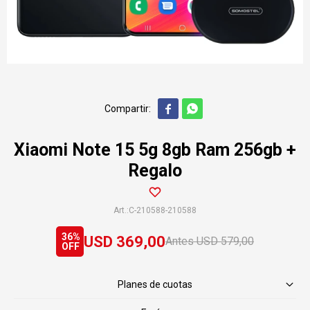


Xiaomi Note 15 5g 8gb Ram 256gb +
Regalo
C-210588-210588
36
USD
369,00
USD
579,00
Planes de cuotas