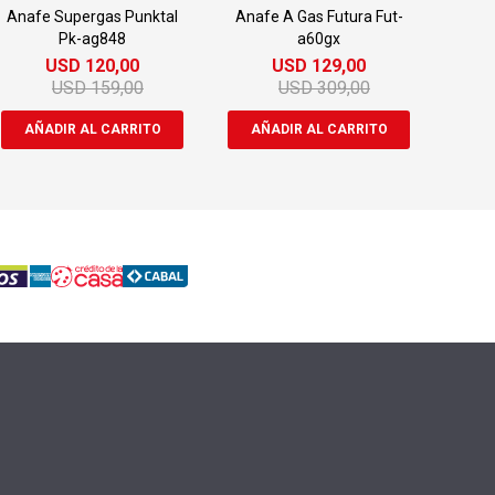
Anafe Supergas Punktal
Anafe A Gas Futura Fut-
Pk-ag848
a60gx
USD
120,00
USD
129,00
USD
159,00
USD
309,00