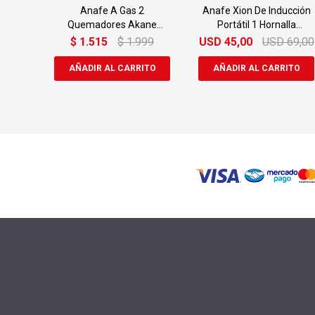
Anafe A Gas 2
Anafe Xion De Inducción
Quemadores Akane
Portátil 1 Hornalla
Vidrio Templado 82255
Eléctrico
$
1.515
$
1.999
USD
45,00
USD
69,00