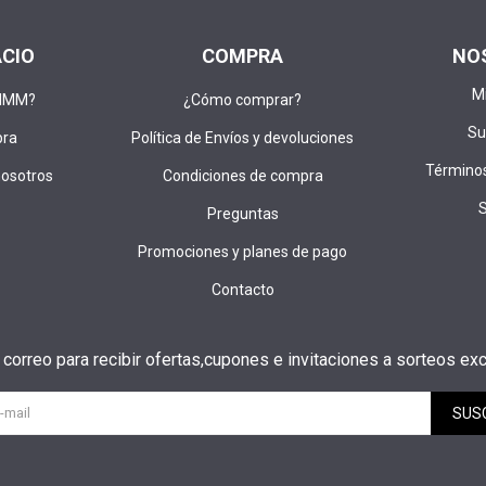
ACIO
COMPRA
NO
M
DIMM?
¿Cómo comprar?
Su
pra
Política de Envíos y devoluciones
Términos
nosotros
Condiciones de compra
Preguntas
Promociones y planes de pago
Contacto
u correo para recibir ofertas,cupones e invitaciones a sorteos exc
SUS