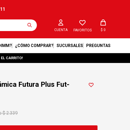
211
$
0
FAVORITOS
DIMM?
¿CÓMO COMPRAR?
SUCURSALES
PREGUNTAS
 EL CARRITO!
ámica Futura Plus Fut-
$
2.339