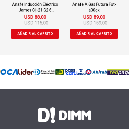
Anafe Inducción Eléctrico
Anafe A Gas Futura Fut-
James Cij-21 G2 6
a30gx
Funciones
USD
88,00
USD
89,00
USD
115,00
USD
159,00