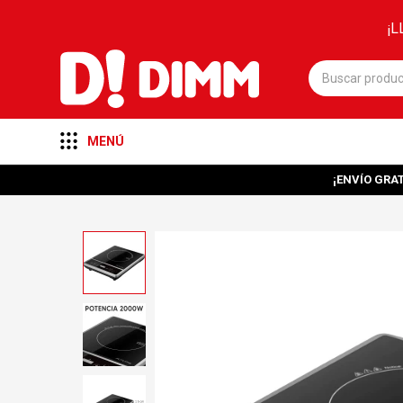
¡L
MENÚ
¡ENVÍO GRAT