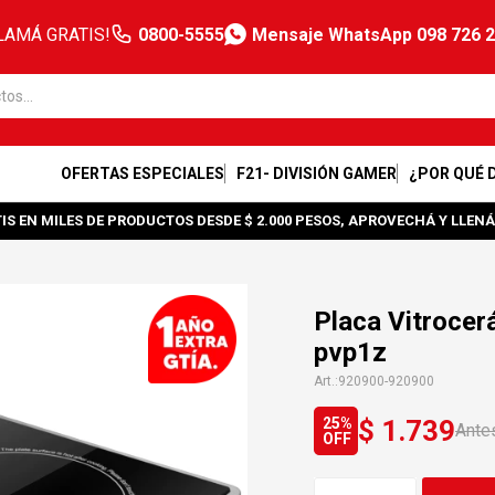
LAMÁ GRATIS!
0800-5555
Mensaje WhatsApp 098 726 
OFERTAS ESPECIALES
F21- DIVISIÓN GAMER
¿POR QUÉ 
IS EN MILES DE PRODUCTOS DESDE $ 2.000 PESOS, APROVECHÁ Y LLENÁ
Placa Vitrocer
pvp1z
920900-920900
$
1.739
25