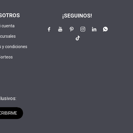
SOTROS
¡SEGUINOS!
i cuenta






cursales

 y condiciones
Sorteos
lusivos:
CRIBIRME