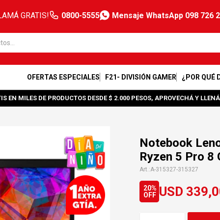
LAMÁ GRATIS!
0800-5555
Mensaje WhatsApp 098 726 
OFERTAS ESPECIALES
F21- DIVISIÓN GAMER
¿POR QUÉ 
IS EN MILES DE PRODUCTOS DESDE $ 2.000 PESOS, APROVECHÁ Y LLENÁ
Notebook Leno
Ryzen 5 Pro 8
A-315327-315327
USD
339,0
20