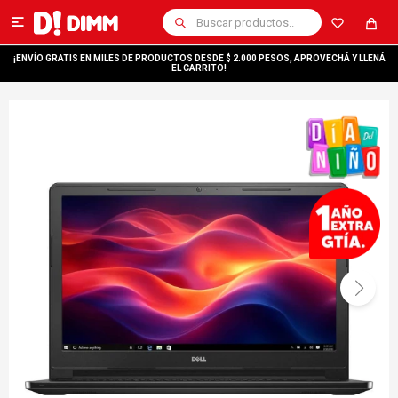

¡ENVÍO GRATIS EN MILES DE PRODUCTOS DESDE $ 2.000 PESOS, APROVECHÁ Y LLENÁ
EL CARRITO!