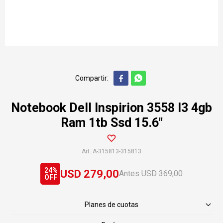


Notebook Dell Inspirion 3558 I3 4gb
Ram 1tb Ssd 15.6"
A-315813-315813
24
USD
279,00
USD
369,00
Planes de cuotas