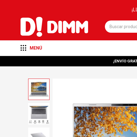
¡L
MENÚ
¡ENVÍO GRAT