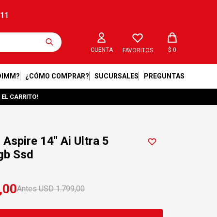
211
$
0
FAVORITOS
DIMM?
¿CÓMO COMPRAR?
SUCURSALES
PREGUNTAS
 EL CARRITO!
Aspire 14" Ai Ultra 5
gb Ssd
,00
USD
1.799,00