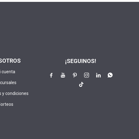
SOTROS
¡SEGUINOS!
i cuenta






cursales

 y condiciones
Sorteos