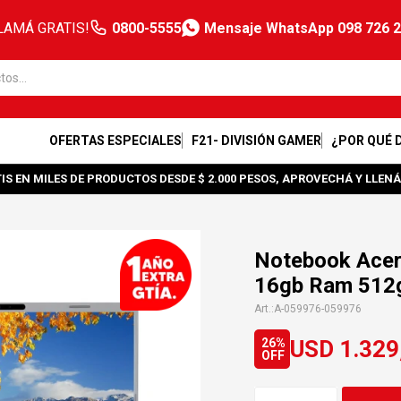
LAMÁ GRATIS!
0800-5555
Mensaje WhatsApp 098 726 
OFERTAS ESPECIALES
F21- DIVISIÓN GAMER
¿POR QUÉ 
IS EN MILES DE PRODUCTOS DESDE $ 2.000 PESOS, APROVECHÁ Y LLENÁ
Notebook Acer 
16gb Ram 512
A-059976-059976
USD
1.329
26