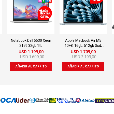
Notebook Dell 5530 Xeon
Apple Macbook Air M5
2176 32gb 1tb
10+8, 16gb, 512gb Ssd,
13.6'' Retina
USD
1.199,00
USD
1.709,00
USD
1.609,00
USD
2.199,00