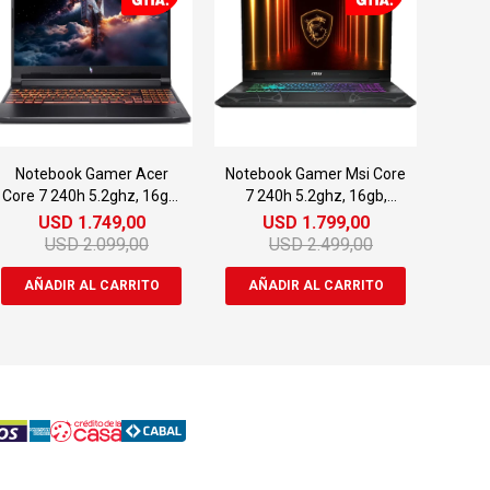
Notebook Gamer Acer
Notebook Gamer Msi Core
Core 7 240h 5.2ghz, 16gb,
7 240h 5.2ghz, 16gb,
512gb Ssd, 16" Fhd+
512gb Ssd, 15.6" Fhd, Rtx
USD
1.749,00
USD
1.799,00
180hz, Rtx 5050 8gb
5060 8gb
USD
2.099,00
USD
2.499,00