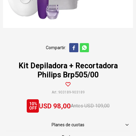


Kit Depiladora + Recortadora
Philips Brp505/00
903189-903189
10
USD
98,00
USD
109,00
Planes de cuotas