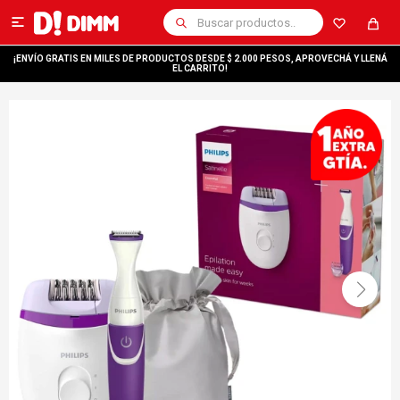

¡ENVÍO GRATIS EN MILES DE PRODUCTOS DESDE $ 2.000 PESOS, APROVECHÁ Y LLENÁ
EL CARRITO!