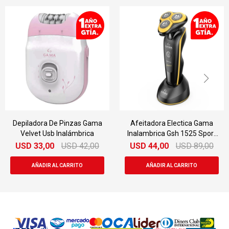
Afeitadora Electica Gama
Combo Afeitadora Gama
Inalambrica Gsh 1525 Sport
Sport Gsh987 + Clipper
Usb
Gt557 Sport
USD
44,00
USD
89,00
USD
69,00
USD
119,00