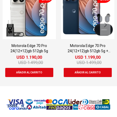
Motorola Edge 70 Pro
Motorola Edge 70 Pro
I
4(12+12)gb 512gb 5g
24(12+12)gb 512gb 5g +
Regalo
USD
1.190,00
USD
1.199,00
USD
1.499,00
USD
1.499,00