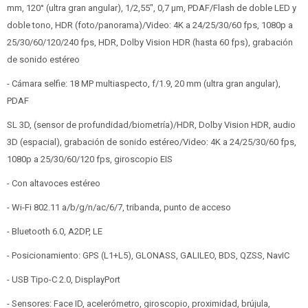
mm, 120° (ultra gran angular), 1/2,55", 0,7 µm, PDAF/Flash de doble LED y
doble tono, HDR (foto/panorama)/Video: 4K a 24/25/30/60 fps, 1080p a
25/30/60/120/240 fps, HDR, Dolby Vision HDR (hasta 60 fps), grabación
de sonido estéreo
- Cámara selfie: 18 MP multiaspecto, f/1.9, 20 mm (ultra gran angular),
PDAF
SL 3D, (sensor de profundidad/biometría)/HDR, Dolby Vision HDR, audio
3D (espacial), grabación de sonido estéreo/Video: 4K a 24/25/30/60 fps,
1080p a 25/30/60/120 fps, giroscopio EIS
- Con altavoces estéreo
- Wi-Fi 802.11 a/b/g/n/ac/6/7, tribanda, punto de acceso
- Bluetooth 6.0, A2DP, LE
- Posicionamiento: GPS (L1+L5), GLONASS, GALILEO, BDS, QZSS, NavIC
- USB Tipo-C 2.0, DisplayPort
- Sensores: Face ID, acelerómetro, giroscopio, proximidad, brújula,