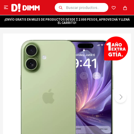

¡ENVÍO GRATIS EN MILES DE PRODUCTOS DESDE $ 2.000 PESOS, APROVECHÁ Y LLENÁ
EL CARRITO!