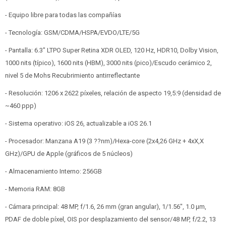
- Equipo libre para todas las compañías
- Tecnología: GSM/CDMA/HSPA/EVDO/LTE/5G
- Pantalla: 6.3" LTPO Super Retina XDR OLED, 120 Hz, HDR10, Dolby Vision,
1000 nits (típico), 1600 nits (HBM), 3000 nits (pico)/Escudo cerámico 2,
nivel 5 de Mohs Recubrimiento antirreflectante
- Resolución: 1206 x 2622 píxeles, relación de aspecto 19,5:9 (densidad de
~460 ppp)
- Sistema operativo: iOS 26, actualizable a iOS 26.1
- Procesador: Manzana A19 (3 ??nm)/Hexa-core (2x4,26 GHz + 4xX,X
GHz)/GPU de Apple (gráficos de 5 núcleos)
- Almacenamiento Interno: 256GB
- Memoria RAM: 8GB
- Cámara principal: 48 MP, f/1.6, 26 mm (gran angular), 1/1.56", 1.0 µm,
PDAF de doble píxel, OIS por desplazamiento del sensor/48 MP, f/2.2, 13