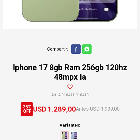


Iphone 17 8gb Ram 256gb 120hz
48mpx Ia
A-918411-918410
35
USD
1.289,00
USD
1.999,00
Variantes: