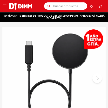

¡ENVÍO GRATIS EN MILES DE PRODUCTOS DESDE $ 2.000 PESOS, APROVECHÁ Y LLENÁ
EL CARRITO!