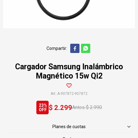


Cargador Samsung Inalámbrico
Magnético 15w Qi2
A-907872-907872
23
$
2.299
$
2.990
Planes de cuotas