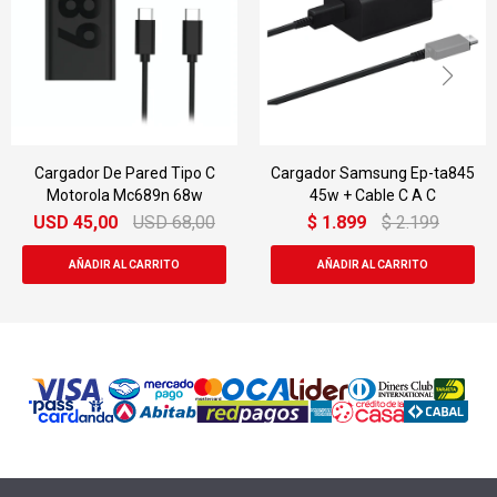
Cargador Samsung Ep-ta845
Protector De Silicona Para
45w + Cable C A C
Galaxy Z Flip6
$
1.899
$
2.199
USD
49,00
USD
69,00