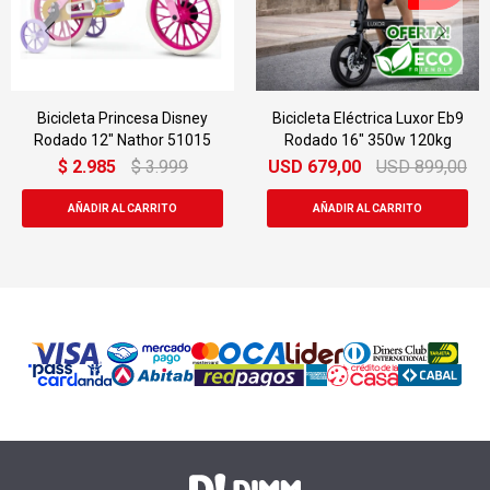
Bicicleta Princesa Disney
Bicicleta Eléctrica Luxor Eb9
Rodado 12" Nathor 51015
Rodado 16" 350w 120kg
$
2.985
$
3.999
USD
679,00
USD
899,00