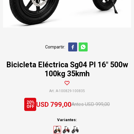


Bicicleta Eléctrica Sg04 Pl 16" 500w
100kg 35kmh
A-100829-100835
20
USD
799,00
USD
999,00
Variantes: