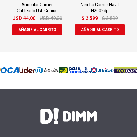
Auricular Gamer
Vincha Gamer Havit
Cableado Usb Genius
H2002dp
G710v
USD
44,00
USD
49,00
$
2.599
$
3.899