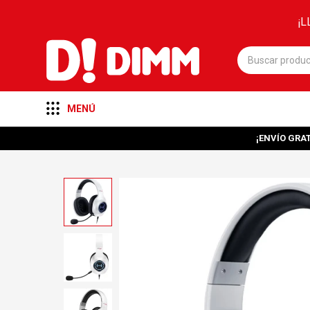
¡L
MENÚ
¡ENVÍO GRAT