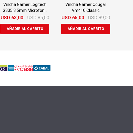
Vincha Gamer Logitech
Vincha Gamer Cougar
G335 3.5mm Micrófono
Vm410 Classic
Cable
USD
63,00
USD
85,00
USD
65,00
USD
89,00