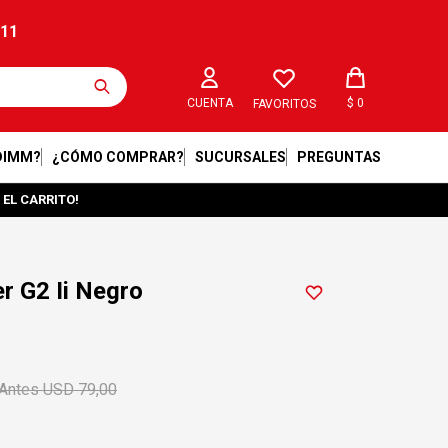
211
$
0
FAVORITOS
DIMM?
¿CÓMO COMPRAR?
SUCURSALES
PREGUNTAS
 EL CARRITO!
er G2 Ii Negro
USD
79,00