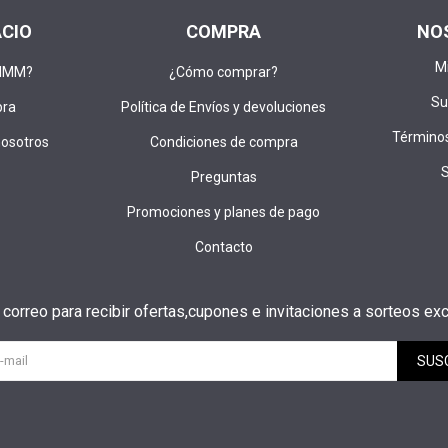
ACIO
COMPRA
NO
M
DIMM?
¿Cómo comprar?
Su
pra
Política de Envíos y devoluciones
Términos
nosotros
Condiciones de compra
Preguntas
Promociones y planes de pago
Contacto
u correo para recibir ofertas,cupones e invitaciones a sorteos exc
SUS