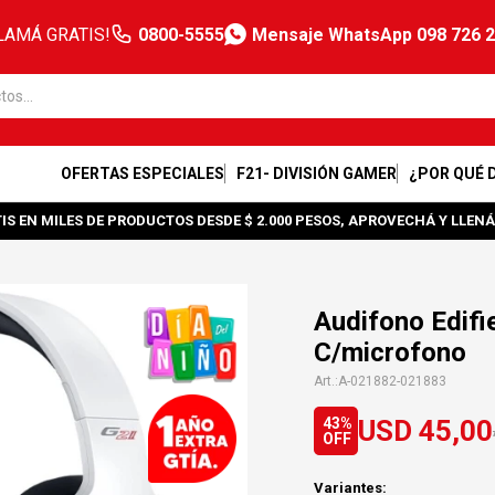
LAMÁ GRATIS!
0800-5555
Mensaje WhatsApp 098 726 
OFERTAS ESPECIALES
F21- DIVISIÓN GAMER
¿POR QUÉ 
IS EN MILES DE PRODUCTOS DESDE $ 2.000 PESOS, APROVECHÁ Y LLENÁ
Audifono Edifi
C/microfono
A-021882-021883
USD
45,00
43
Variantes: