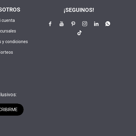
SOTROS
¡SEGUINOS!
i cuenta






cursales

 y condiciones
Sorteos
lusivos:
CRIBIRME