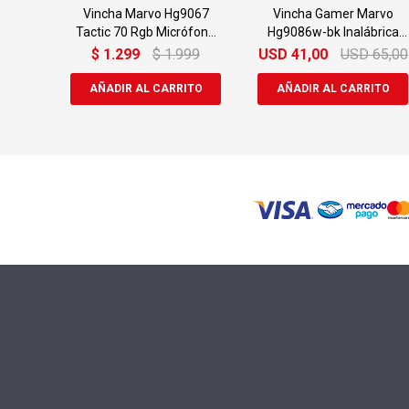
Vincha Marvo Hg9067
Vincha Gamer Marvo
Tactic 70 Rgb Micrófono
Hg9086w-bk Inalábrica
7.1
7.1 Rgb
$
1.299
$
1.999
USD
41,00
USD
65,00