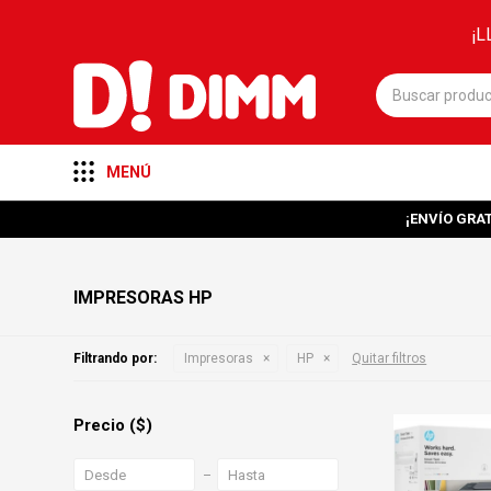
¡L
MENÚ
¡ENVÍO GRAT
IMPRESORAS HP
Filtrando por:
Impresoras
HP
Quitar filtros
Precio
($)