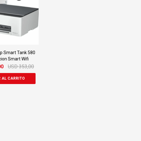
p Smart Tank 580
cion Smart Wifi
00
USD
353,00