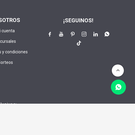
SOTROS
¡SEGUINOS!
i cuenta






cursales

 y condiciones
Sorteos
lusivos:
CRIBIRME