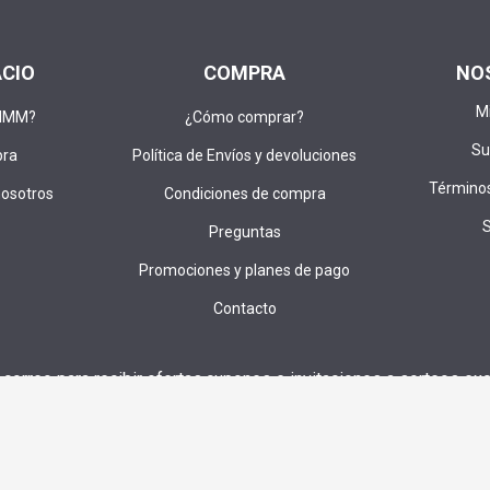
ACIO
COMPRA
NO
M
DIMM?
¿Cómo comprar?
Su
pra
Política de Envíos y devoluciones
Términos
nosotros
Condiciones de compra
Preguntas
Promociones y planes de pago
Contacto
u correo para recibir ofertas,cupones e invitaciones a sorteos exc
SUS