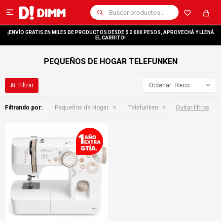

¡ENVÍO GRATIS EN MILES DE PRODUCTOS DESDE $ 2.000 PESOS, APROVECHÁ Y LLENÁ
EL CARRITO!
PEQUEÑOS DE HOGAR TELEFUNKEN
Recomendados
Filtrando por:
Pequeños de Hogar
Telefunken
Quitar filtros