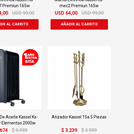
7 Premiun 165w
mec2 Premiun 165w
4,00
USD
99,00
USD
64,00
USD
99,00
De Aceite Kassel Ks-
Atizador Kassel 15a 5 Piezas
9 Elementos 2000w
.674
$
5.999
$
3.239
$
3.999