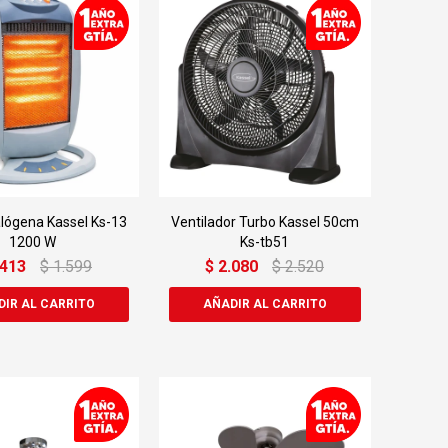
lógena Kassel Ks-13
Ventilador Turbo Kassel 50cm
1200 W
Ks-tb51
.413
$
1.599
$
2.080
$
2.520