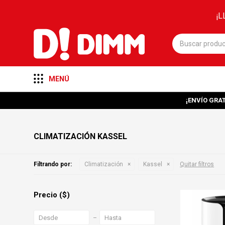
¡L
MENÚ
¡ENVÍO GRAT
CLIMATIZACIÓN KASSEL
Filtrando por:
Climatización
Kassel
Quitar filtros
Precio
($)