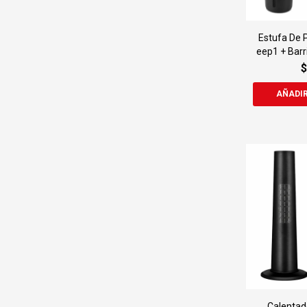
Estufa De P
eep1 + Barr
$
Calentad