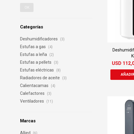
OK
Categorías
Deshumidificadores
(3)
Estufas a gas
(4)
Deshumidifi
Estufas a leña
(2)
K
Estufas a pellets
USD
112,
(3)
Estufas eléctricas
(8)
Radiadores de aceite
(3)
Calientacamas
(4)
Calefactores
(3)
Ventiladores
(11)
Marcas
Allied
(6)