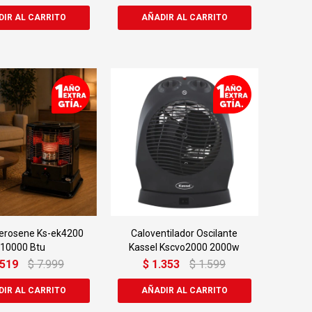
Kerosene Ks-ek4200
Caloventilador Oscilante
10000 Btu
Kassel Kscvo2000 2000w
.519
$
7.999
$
1.353
$
1.599