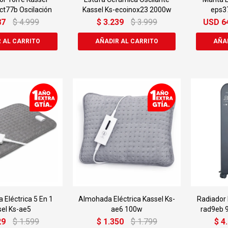
ct77b Oscilación
Kassel Ks-ecoinox23 2000w
eps3
87
$
4.999
$
3.239
$
3.999
USD
6
 Eléctrica 5 En 1
Almohada Eléctrica Kassel Ks-
Radiador 
sel Ks-ae5
ae6 100w
rad9eb 
29
$
1.599
$
1.350
$
1.799
$
4