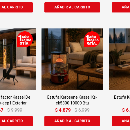
efactor Kassel De
Estufa Kerosene Kassel Ks-
Estufa 
s-eep1 Exterior
ek5300 10000 Btu
67
$
9.999
$
4.879
$
6.999
$
6