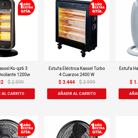
assel Ks-qz6 3
Estufa Eléctrica Kassel Turbo
Estufa Ha
scilante 1200w
4 Cuarzos 2400 W
32
$
2.599
$
3.444
$
3.999
$
1