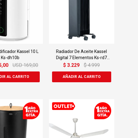
ificador Kassel 10 L
Radiador De Aceite Kassel
Ks-dh10b
Digital 7 Elementos Ks-rd7
1500 W
5,00
USD
169,00
$
3.229
$
4.999