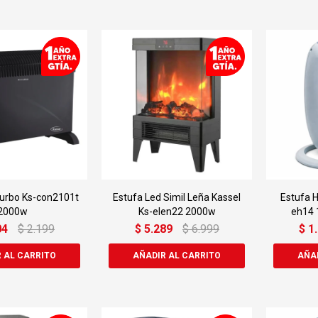
urbo Ks-con2101t
Estufa Led Simil Leña Kassel
Estufa H
2000w
Ks-elen22 2000w
eh14 
04
$
2.199
$
5.289
$
6.999
$
1