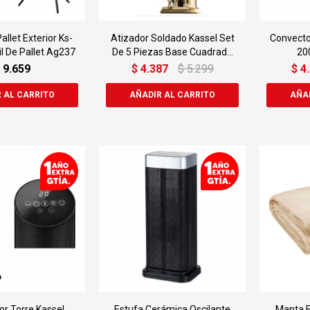
allet Exterior Ks-
Atizador Soldado Kassel Set
Convecto
il De Pallet Ag237
De 5 Piezas Base Cuadrada
20
Ag212
9.659
$
4.387
$
5.299
$
4
or Torre Kassel
Estufa Cerámica Oscilante
Manta E