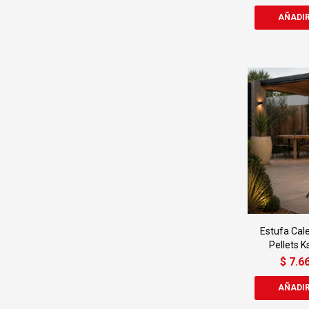
Estufa Cal
Pellets K
$
7.6