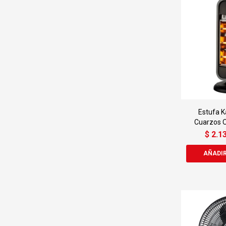
Estufa K
Cuarzos O
$
2.1