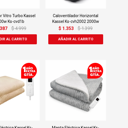
r Vitro Turbo Kassel
Caloventilador Horizontal
00w Ks-cvd1b
Kassel Ks-cvh2002 2000w
.387
$
4.999
$
1.353
$
1.399
léctrica Kassel Ks-
Manta Eléctrica Kassel Ks-