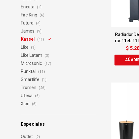
Enxuta
(1)
Fire King
(6)
Futura
(4)
James
(9)
Radiador De
Kassel
(41)
rad11eb 11
Like
$
5.2
(1)
Like Latam
(3)
Microsonic
(17)
Punktal
(11)
Smartlife
(1)
Tromen
(46)
Ufesa
(6)
Xion
(6)
Especiales
Outlet
(2)