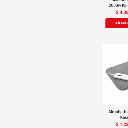
2000w Ks-
$
4.3
Almohadilla
Kas
$
1.2