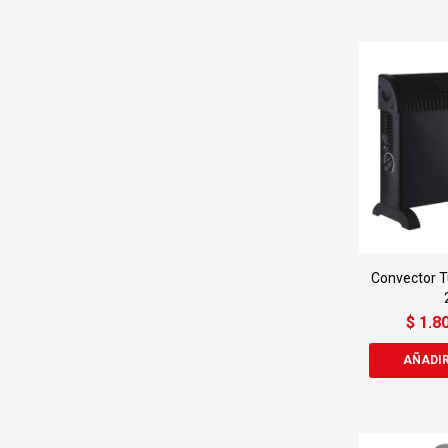
Convector T
$
1.8