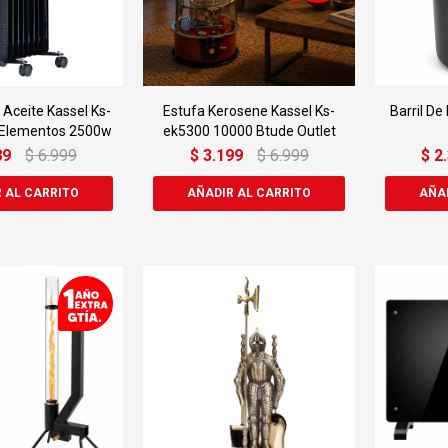
 Aceite Kassel Ks-
Estufa Kerosene Kassel Ks-
Barril De
 Elementos 2500w
ek5300 10000 Btude Outlet
89
$
6.999
$
3.199
$
6.999
$
2