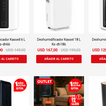
cador Kassell 6 L
Deshumidificador Kassel 18 L
Deshumid
s-dh6b
Ks-dh18b
00
USD
149,00
USD
167,00
USD
199,00
USD
12