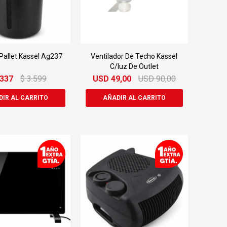
 Pallet Kassel Ag237
Ventilador De Techo Kassel
C/luz De Outlet
.337
$
3.599
USD
49,00
USD
90,00