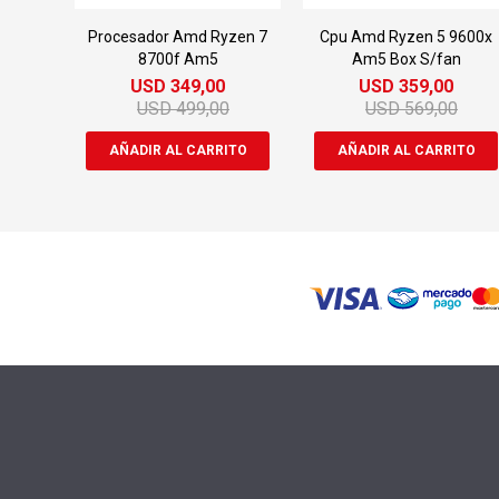
Procesador Amd Ryzen 7
Cpu Amd Ryzen 5 9600x
8700f Am5
Am5 Box S/fan
USD
349,00
USD
359,00
USD
499,00
USD
569,00