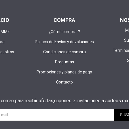
ACIO
COMPRA
NO
M
DIMM?
¿Cómo comprar?
Su
pra
Política de Envíos y devoluciones
Términos
nosotros
Condiciones de compra
Preguntas
Promociones y planes de pago
Contacto
u correo para recibir ofertas,cupones e invitaciones a sorteos exc
SUS