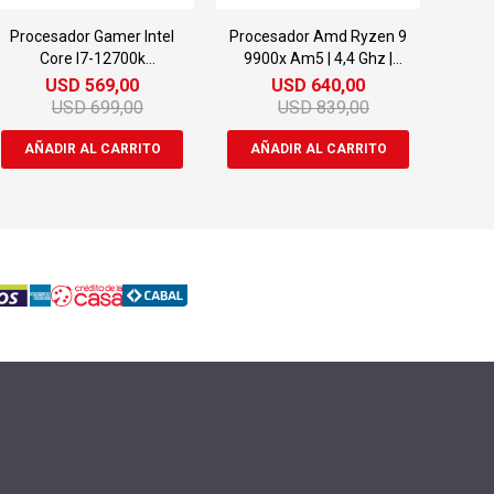
Procesador Gamer Intel
Procesador Amd Ryzen 9
Core I7-12700k
9900x Am5 | 4,4 Ghz |
Bx8071512700k
Turbo De 5,6 Ghz
USD
569,00
USD
640,00
USD
699,00
USD
839,00