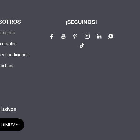
SOTROS
¡SEGUINOS!
i cuenta






cursales

 y condiciones
Sorteos
lusivos:
CRIBIRME