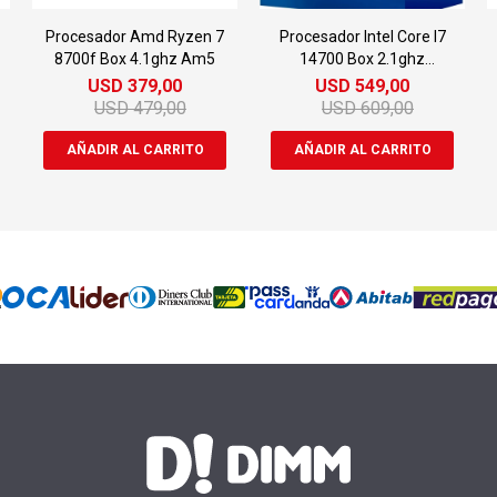
Procesador Amd Ryzen 7
Procesador Intel Core I7
8700f Box 4.1ghz Am5
14700 Box 2.1ghz
Lga1700
USD
379,00
USD
549,00
USD
479,00
USD
609,00