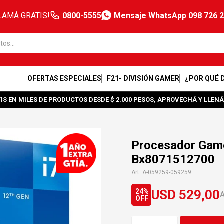
LAMÁ GRATIS!
0800-5555
Mensaje WhatsApp 098 726 
OFERTAS ESPECIALES
F21- DIVISIÓN GAMER
¿POR QUÉ 
IS EN MILES DE PRODUCTOS DESDE $ 2.000 PESOS, APROVECHÁ Y LLENÁ
Procesador Game
Bx8071512700
A-059259-059259
USD
529,00
24