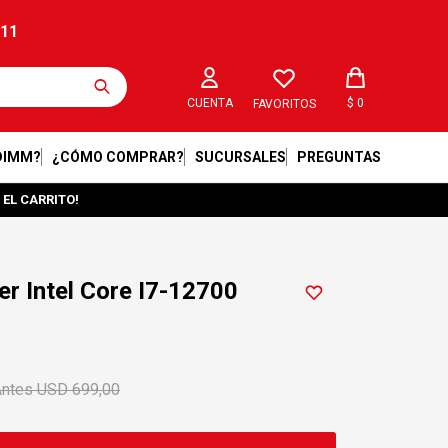
211
$
0
FAVORITOS
DIMM?
¿CÓMO COMPRAR?
SUCURSALES
PREGUNTAS
 EL CARRITO!
r Intel Core I7-12700
USD
699,00