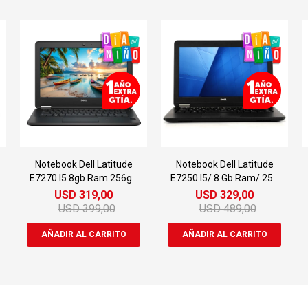
Notebook Dell Latitude
Notebook Dell Latitude
E7270 I5 8gb Ram 256gb
E7250 I5/ 8 Gb Ram/ 256
Ssd 12.3"
Gb Ssd
USD
319,00
USD
329,00
USD
399,00
USD
489,00