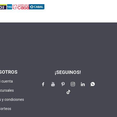
SOTROS
¡SEGUINOS!
i cuenta






cursales

 y condiciones
Sorteos