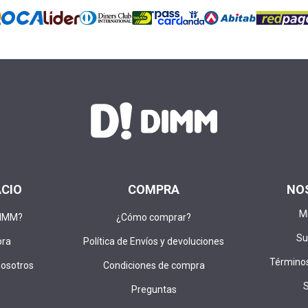
ACIO
COMPRA
NO
M
DIMM?
¿Cómo comprar?
Su
pra
Política de Envíos y devoluciones
Términos
nosotros
Condiciones de compra
Preguntas