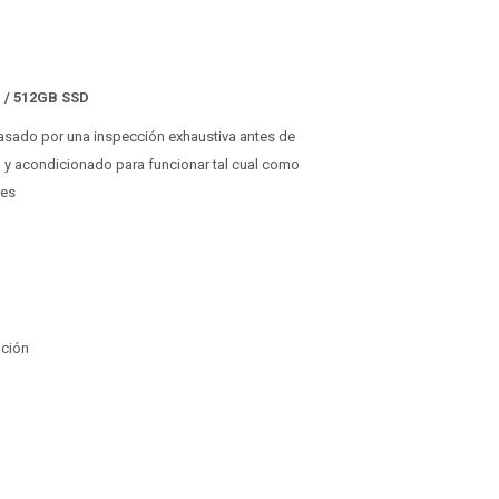
M / 512GB SSD
 pasado por una inspección exhaustiva antes de
o y acondicionado para funcionar tal cual como
ses
ación