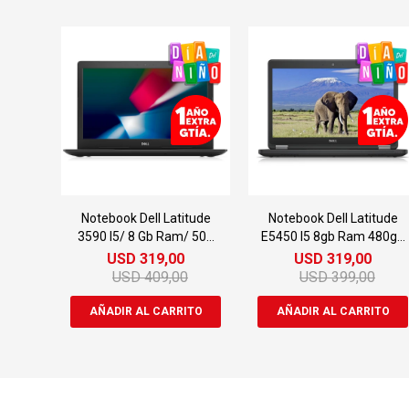
Notebook Dell Latitude
Notebook Dell Latitude
3590 I5/ 8 Gb Ram/ 500
E5450 I5 8gb Ram 480gb
Gb Ssd
14"
USD
319,00
USD
319,00
USD
409,00
USD
399,00