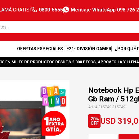
LAMÁ GRATIS!
0800-5555
Mensaje WhatsApp 098 726 
OFERTAS ESPECIALES
F21- DIVISIÓN GAMER
¿POR QUÉ 
IS EN MILES DE PRODUCTOS DESDE $ 2.000 PESOS, APROVECHÁ Y LLENÁ
Notebook Hp El
Gb Ram / 512g
A-315749-315749
USD
319,0
20