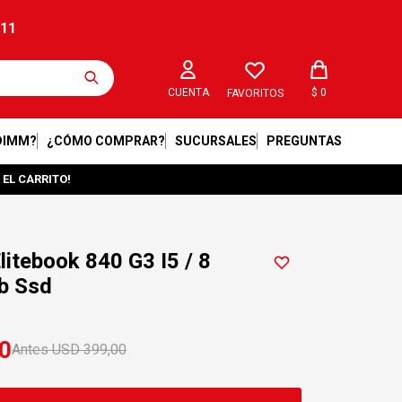
211
$
0
FAVORITOS
DIMM?
¿CÓMO COMPRAR?
SUCURSALES
PREGUNTAS
 EL CARRITO!
itebook 840 G3 I5 / 8
b Ssd
0
USD
399,00