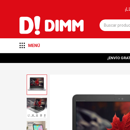
¡L
MENÚ
¡ENVÍO GRAT