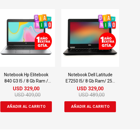
Notebook Hp Elitebook
Notebook Dell Latitude
840 G3 I5 / 8 Gb Ram /
E7250 I5/ 8 Gb Ram/ 256
500gb Ssd 14"
Gb Ssd 14"
USD
329,00
USD
329,00
USD
409,00
USD
489,00