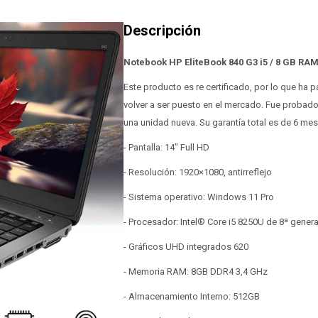
Notebook HP EliteBook 840 G3 i5 / 8 GB RA
Este producto es re certificado, por lo que ha
volver a ser puesto en el mercado. Fue probad
una unidad nueva. Su garantía total es de 6 me
- Pantalla: 14" Full HD
- Resolución: 1920×1080, antirreflejo
- Sistema operativo: Windows 11 Pro
- Procesador: Intel® Core i5 8250U de 8ª gener
- Gráficos UHD integrados 620
- Memoria RAM: 8GB DDR4 3,4 GHz
- Almacenamiento Interno: 512GB