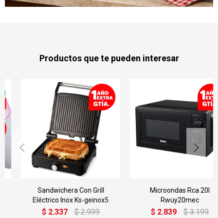
Productos que te pueden interesar
Sandwichera Con Grill
Microondas Rca 20l
Eléctrico Inox Ks-geinox5
Rwuy20mec
$
2.337
$
2.999
$
2.839
$
3.199