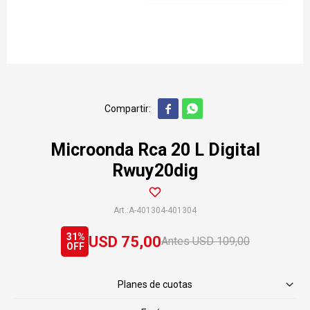


Microonda Rca 20 L Digital
Rwuy20dig
A-401304-401304
31
USD
75,00
USD
109,00
Planes de cuotas