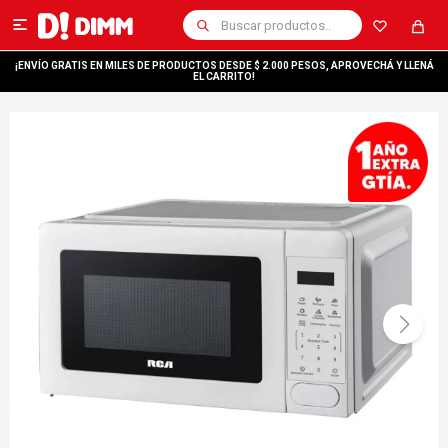

¡ENVÍO GRATIS EN MILES DE PRODUCTOS DESDE $ 2.000 PESOS, APROVECHÁ Y LLENÁ
EL CARRITO!