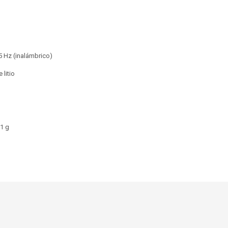
5 Hz (inalámbrico)
 litio
71 g