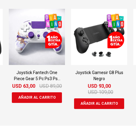
Joystick Fantech One
Joystick Gamesir G8 Plus
Piece Gear 5 Pc Ps3 Ps4
Negro
Wpg14v2
USD
63,00
USD
89,00
USD
93,00
USD
109,00