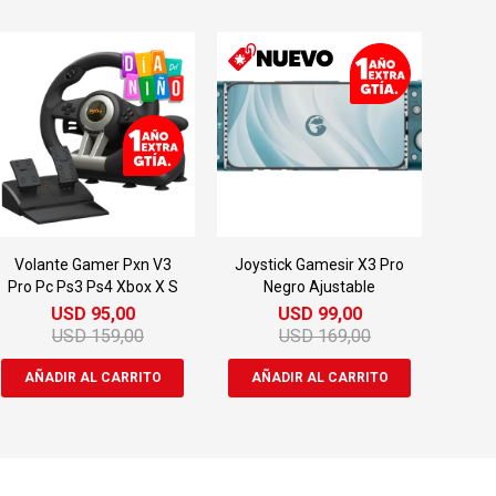
Volante Gamer Pxn V3
Joystick Gamesir X3 Pro
Pro Pc Ps3 Ps4 Xbox X S
Negro Ajustable
USD
95,00
USD
99,00
USD
159,00
USD
169,00