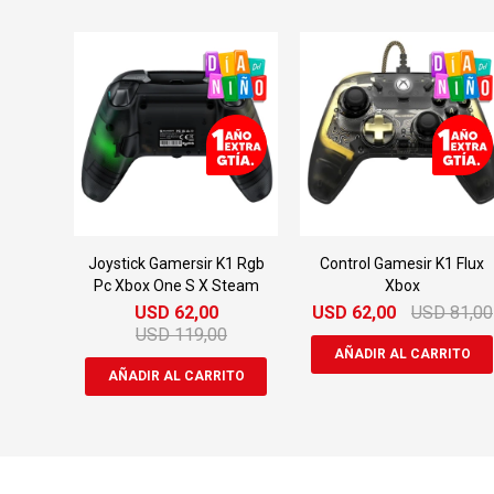
Joystick Gamersir K1 Rgb
Control Gamesir K1 Flux
Pc Xbox One S X Steam
Xbox
USD
62,00
USD
62,00
USD
81,00
USD
119,00