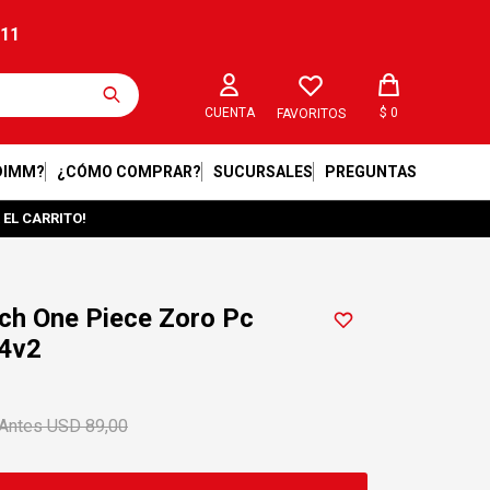
211
$
0
FAVORITOS
DIMM?
¿CÓMO COMPRAR?
SUCURSALES
PREGUNTAS
 EL CARRITO!
ch One Piece Zoro Pc
4v2
USD
89,00