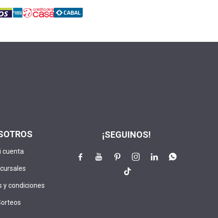
SOTROS
¡SEGUINOS!
i cuenta






cursales

 y condiciones
Sorteos