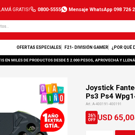
LAMÁ GRATIS!
0800-5555
Mensaje WhatsApp 098 726 
OFERTAS ESPECIALES
F21- DIVISIÓN GAMER
¿POR QUÉ 
IS EN MILES DE PRODUCTOS DESDE $ 2.000 PESOS, APROVECHÁ Y LLENÁ
Joystick Fante
Ps3 Ps4 Wpg1
A-400191-400191
USD
65,00
26