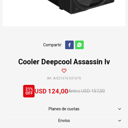


Cooler Deepcool Assassin Iv
A-021676-021676
21
USD
124,00
USD
157,00
Planes de cuotas
Envíos