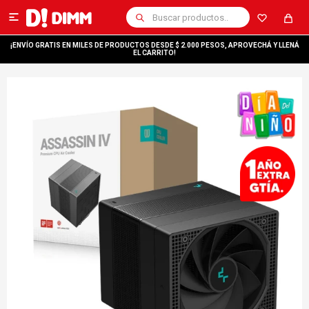

¡ENVÍO GRATIS EN MILES DE PRODUCTOS DESDE $ 2.000 PESOS, APROVECHÁ Y LLENÁ
EL CARRITO!