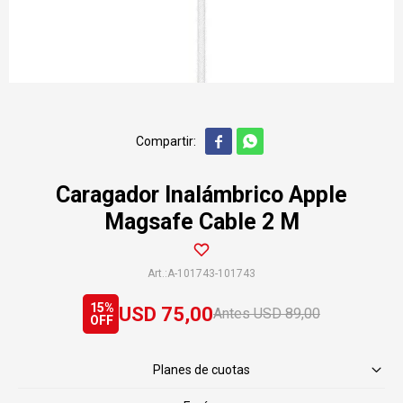


Caragador Inalámbrico Apple
Magsafe Cable 2 M
A-101743-101743
15
USD
75,00
USD
89,00
Planes de cuotas