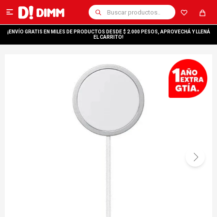

¡ENVÍO GRATIS EN MILES DE PRODUCTOS DESDE $ 2.000 PESOS, APROVECHÁ Y LLENÁ
EL CARRITO!