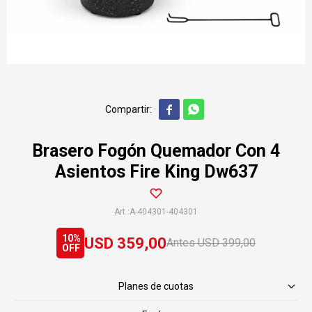


Brasero Fogón Quemador Con 4
Asientos Fire King Dw637
A-404301-404301
10
USD
359,00
USD
399,00
Planes de cuotas