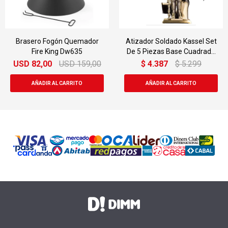
Brasero Fogón Quemador
Atizador Soldado Kassel Set
Fire King Dw635
De 5 Piezas Base Cuadrada
Ag212
USD
82,00
USD
159,00
$
4.387
$
5.299