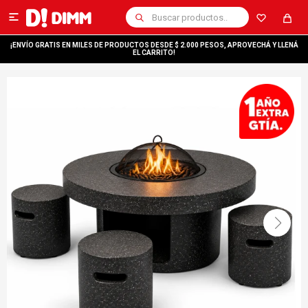

¡ENVÍO GRATIS EN MILES DE PRODUCTOS DESDE $ 2.000 PESOS, APROVECHÁ Y LLENÁ
EL CARRITO!