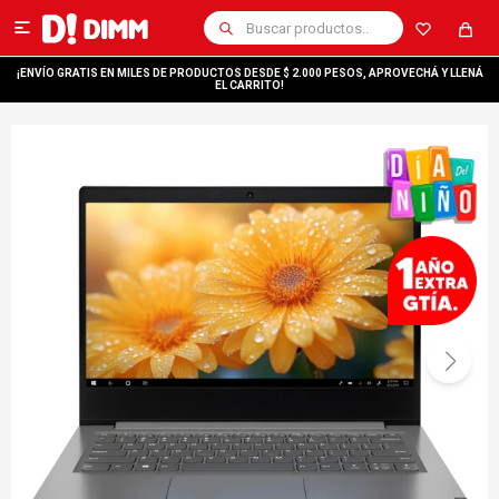

¡ENVÍO GRATIS EN MILES DE PRODUCTOS DESDE $ 2.000 PESOS, APROVECHÁ Y LLENÁ
EL CARRITO!