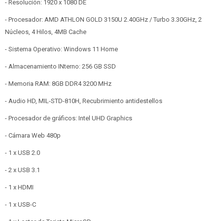
- Resolución: 1920 x 1080 DE
- Procesador: AMD ATHLON GOLD 3150U 2.40GHz / Turbo 3.30GHz, 2
Núcleos, 4 Hilos, 4MB Cache
- Sistema Operativo: Windows 11 Home
- Almacenamiento INterno: 256 GB SSD
- Memoria RAM: 8GB DDR4 3200 MHz
- Audio HD, MIL-STD-810H, Recubrimiento antidestellos
- Procesador de gráficos: Intel UHD Graphics
- Cámara Web 480p
- 1 x USB 2.0
- 2 x USB 3.1
- 1 x HDMI
- 1 x USB-C