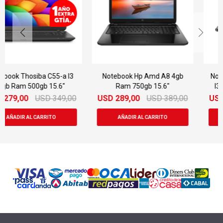
Notebook Hp Amd A8 4gb
Notebook Dell Latitude 3310
Ram 750gb 15.6"
I3/ 4 Gb Ram/ 128 Gb Ssd
Táctil
USD
289,00
USD
389,00
USD
289,00
USD
389,00