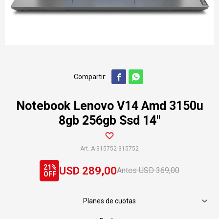


Notebook Lenovo V14 Amd 3150u
8gb 256gb Ssd 14"
A-315752-315752
21
USD
289,00
USD
369,00
Planes de cuotas