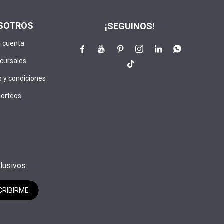
SOTROS
¡SEGUINOS!
i cuenta






cursales

 y condiciones
Sorteos
lusivos:
CRIBIRME