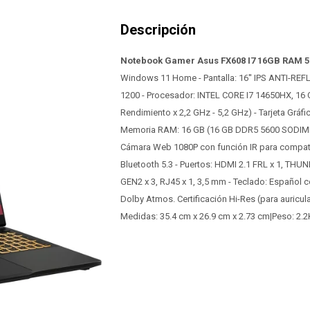
Notebook Gamer Asus FX608 I7 16GB RAM 
Windows 11 Home - Pantalla: 16'' IPS ANTI-REFL
1200 - Procesador: INTEL CORE I7 14650HX, 16 CO
Rendimiento x 2,2 GHz - 5,2 GHz) - Tarjeta Gr
Memoria RAM: 16 GB (16 GB DDR5 5600 SODIMM
Cámara Web 1080P con función IR para compatib
Bluetooth 5.3 - Puertos: HDMI 2.1 FRL x 1, THU
GEN2 x 3, RJ45 x 1, 3,5 mm - Teclado: Español 
Dolby Atmos. Certificación Hi-Res (para auricula
Medidas: 35.4 cm x 26.9 cm x 2.73 cm|Peso: 2.2