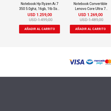
Notebook Hp Ryzen Ai 7
Notebook Convertible
350 5.0ghz, 16gb, 1tb Ssd,
Lenovo Core Ultra 7
16" Wuxga Touch
5.2ghz, 32gb, 1tb Ssd, 16"
USD
1.259,00
USD
1.269,00
Wuxga Touch
USD
1.499,00
USD
1.489,00