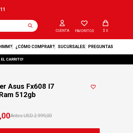
211
$
0
FAVORITOS
DIMM?
¿CÓMO COMPRAR?
SUCURSALES
PREGUNTAS
 EL CARRITO!
r Asus Fx608 I7
 Ram 512gb
,00
USD
2.999,00