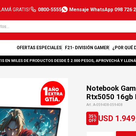
LAMÁ GRATIS!
0800-5555
Mensaje WhatsApp 098 726 
OFERTAS ESPECIALES
F21- DIVISIÓN GAMER
¿POR QUÉ 
IS EN MILES DE PRODUCTOS DESDE $ 2.000 PESOS, APROVECHÁ Y LLENÁ
Notebook Game
Rtx5050 16gb
A-059408-059408
USD
1.949
35