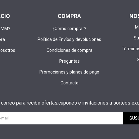
ACIO
COMPRA
NO
M
DIMM?
¿Cómo comprar?
Su
pra
Política de Envíos y devoluciones
Términos
nosotros
Condiciones de compra
Preguntas
Promociones y planes de pago
Contacto
u correo para recibir ofertas,cupones e invitaciones a sorteos exc
SUS