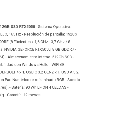
512GB SSD RTX5050
- Sistema Operativo:
EJO, 165 Hz - Resolución de pantalla: 1920 x
RE (8 Eficientes x 1,6 GHz - 3,7 GHz / 8 -
áfica: NVIDIA GEFORCE RTX5050, 8 GB GDDR7 -
) - Almacenamiento Interno: 512Gb SSD -
ilidad con Windows Hello - WIFI 6E -
NDERBOLT 4 x 1, USB C 3.2 GEN2 x 1, USB A 3.2
con Pad Numérico retroiluminado RGB - Sonido:
res). - Batería: 90 Wh LI-ION 4 CELDAS -
Kg - Garantía: 12 meses