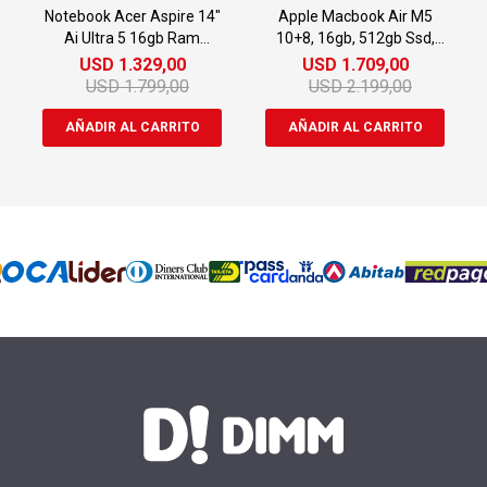
Notebook Acer Aspire 14"
Apple Macbook Air M5
Ai Ultra 5 16gb Ram
10+8, 16gb, 512gb Ssd,
512gb Ssd
13.6'' Retina
USD
1.329,00
USD
1.709,00
USD
1.799,00
USD
2.199,00