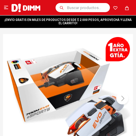

¡ENVÍO GRATIS EN MILES DE PRODUCTOS DESDE $ 2.000 PESOS, APROVECHÁ Y LLENÁ
EL CARRITO!