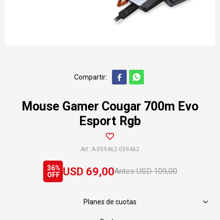


Mouse Gamer Cougar 700m Evo
Esport Rgb
A-059462-059462
36
USD
69,00
USD
109,00
Planes de cuotas