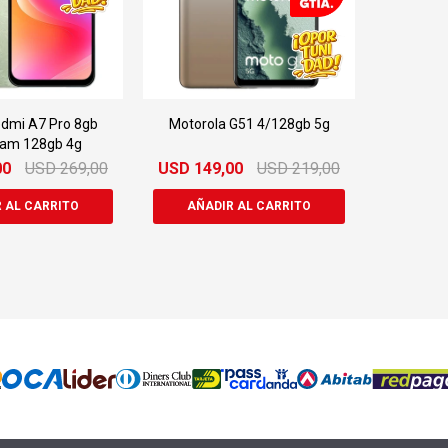
dmi A7 Pro 8gb
Motorola G51 4/128gb 5g
Ram 128gb 4g
00
USD
269,00
USD
149,00
USD
219,00