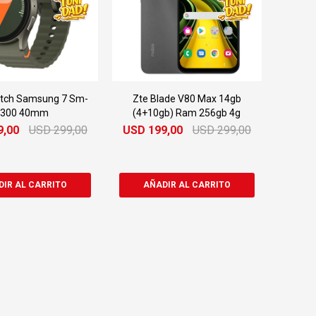
tch Samsung 7 Sm-
Zte Blade V80 Max 14gb
l300 40mm
(4+10gb) Ram 256gb 4g
9,00
USD
299,00
USD
199,00
USD
299,00