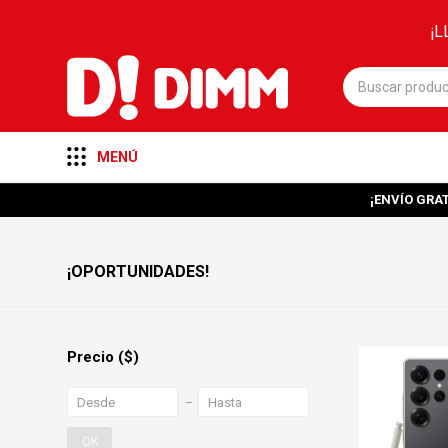
¡L
MENÚ
¡ENVÍO GRAT
¡OPORTUNIDADES!
Precio
($)
OK