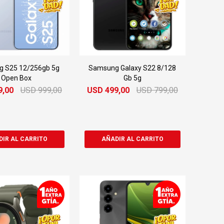
 S25 12/256gb 5g
Samsung Galaxy S22 8/128
Open Box
Gb 5g
9,00
USD
999,00
USD
499,00
USD
799,00