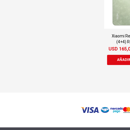
Xiaomi Re
(4+4) 
USD
165,