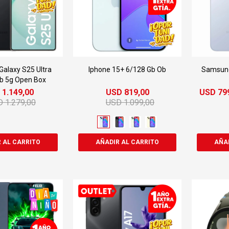
alaxy S25 Ultra
Iphone 15+ 6/128 Gb Ob
Samsung
b 5g Open Box
D
1.149,00
USD
819,00
USD
79
D
1.279,00
USD
1.099,00