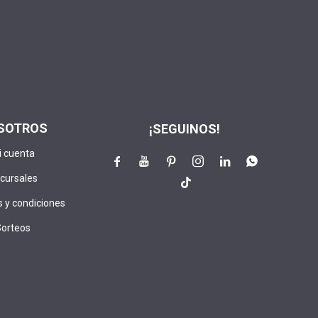
SOTROS
¡SEGUINOS!
i cuenta






cursales

 y condiciones
Sorteos